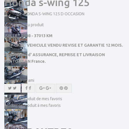
Honda s-wing 125
Référence
HONDA S-WING 125 D OCCASION
État :
Nouveau produit
JUILLET 2008 - 37013 KM
TOP CASE. VEHICULE VENDU REVISE ET GARANTIE 12 MOIS.
Possibilités d' ASSURANCE, REPRISE ET LIVRAISON
PARTOUT EN France.
1 890,00 €
Envoyer à un ami
Retirer ce produit de mes favoris
Ajouter ce produit à mes favoris