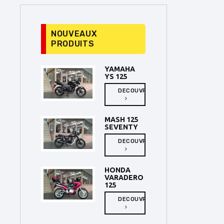
NOUVEAUX
PRODUITS
YAMAHA
YS 125
DECOUVRIR
MASH 125
SEVENTY
DECOUVRIR
HONDA
VARADERO
125
DECOUVRIR