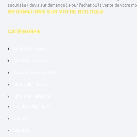
sécurisée ( devis sur demande ). Pour l'achat ou la vente de votre mo
INFORMATIONS SUR VOTRE BOUTIQUE
CATÉGORIES
Motos d'occasion
Quads d'occasion
Voitures de collection
Motos éligibles A2
Motos de collection
Scooters éligible A2
3 Roues
Scooters