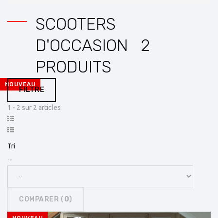
SCOOTERS
D'OCCASION
2
PRODUITS
NOUVEAU
FILTRE
1 - 2 sur 2 articles
Tri
--
COMPARER (
0
)