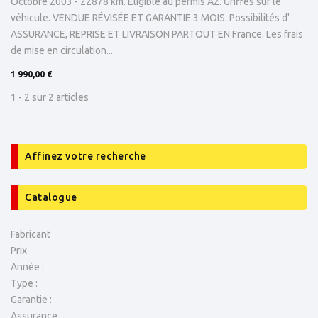
Octobre 2003 - 22878 km. Eligible au permis A2. Griffes sur le
véhicule. VENDUE RÉVISÉE ET GARANTIE 3 MOIS. Possibilités d'
ASSURANCE, REPRISE ET LIVRAISON PARTOUT EN France. Les frais
de mise en circulation...
1 990,00 €
1 - 2 sur 2 articles
Affinez votre recherche
Catalogue
Fabricant
Prix
Année :
Type :
Garantie :
Assurance