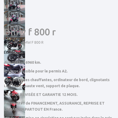
Next
Bmw f 800 r
Référence
BMW F 800 R
État :
Utilisé
Juin 2012 - 16960 km.
Bridage possible pour le permis A2.
Abs, poignées chauffantes, ordinateur de bord, clignotants
LED blancs, saute vent, support de plaque.
VENDUE RÉVISÉE ET GARANTIE 12 MOIS.
Possibilités de FINANCEMENT, ASSURANCE, REPRISE ET
LIVRAISON PARTOUT EN France.