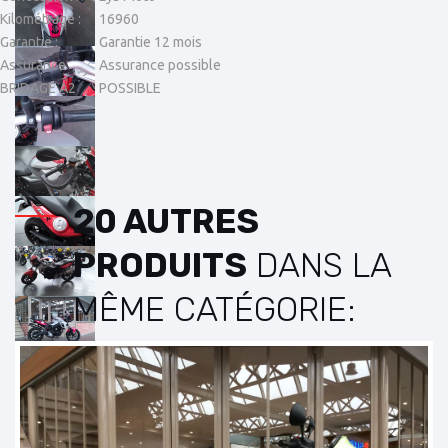
Kilométrage :
16960
Garantie :
Garantie 12 mois
Assurance
Assurance possible
BRIDAGE A2
POSSIBLE
20 AUTRES
PRODUITS
DANS LA
MÊME CATÉGORIE: