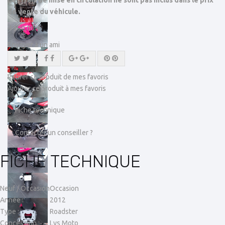
Les frais de mise en circulation ne sont pas inclus dans le prix
de vente du véhicule.
4 390,00 €
Envoyer à un ami
Retirer ce produit de mes favoris
Ajouter ce produit à mes favoris
Fiche technique
Contacter un conseiller ?
FICHE TECHNIQUE
Neuf / Occasion
Occasion
Année :
2012
Type :
Roadster
Concession :
Lys Moto