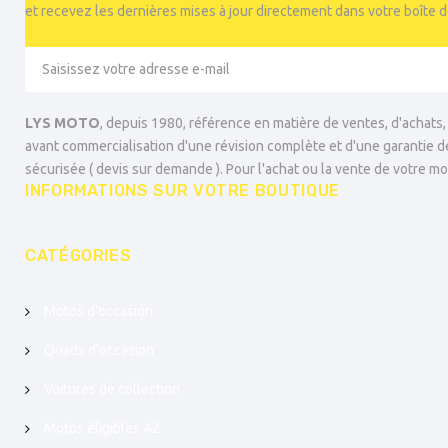
et recevez les dernières mises à jour directement dans votre boîte 
LYS MOTO
, depuis 1980, référence en matière de ventes, d'achats
avant commercialisation d'une révision complète et d'une garantie d
sécurisée ( devis sur demande ). Pour l'achat ou la vente de votre mo
INFORMATIONS SUR VOTRE BOUTIQUE
CATÉGORIES
Motos d'occasion
Quads d'occasion
Voitures de collection
Motos éligibles A2