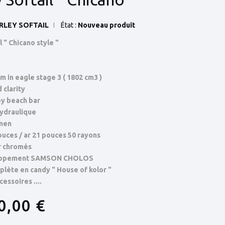
RLEY SOFTAIL
État :
Nouveau produit
l " Chicano style "
 in eagle stage 3 ( 1802 cm3 )
d clarity
y beach bar
ydraulique
emen
uces / ar 21 pouces 50 rayons
ar chromés
happement SAMSON CHOLOS
lète en candy " House of kolor "
ssoires ....
0,00 €