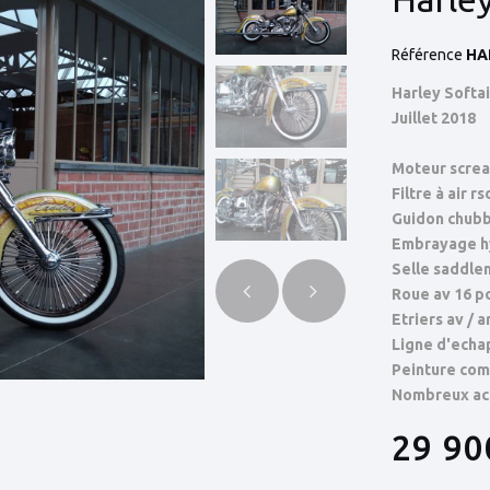
Référence
HA
Harley Softai
Juillet 2018
Moteur scream
Filtre à air rs
Guidon chubb
Embrayage h
Selle saddl
Roue av 16 po
Etriers av / 
Ligne d'ec
Peinture comp
Nombreux acce
29 90