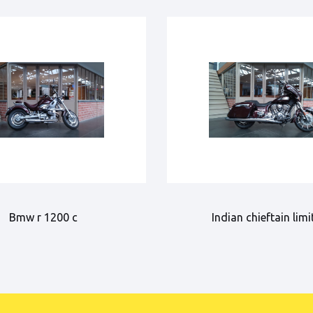
Bmw r 1200 c
Indian chieftain limi