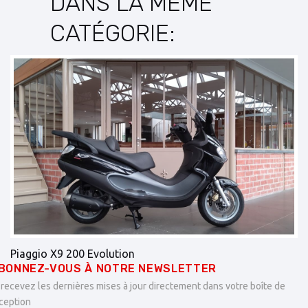
DANS LA MÊME
CATÉGORIE:
Piaggio X9 200 Evolution
B
BONNEZ-VOUS À NOTRE NEWSLETTER
 recevez les dernières mises à jour directement dans votre boîte de
ception